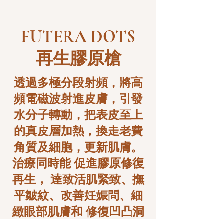
FUTERA DOTS
​再生膠原槍
透過多極分段射頻，將高
頻電磁波射進皮膚，引發
水分子轉動，把表皮至上
的真皮層加熱，換走老費
角質及細胞，更新肌膚。
治療同時能
促進膠原修復
再生
，
達致活肌緊致
、
撫
平皺紋
、
改善妊娠問
、
細
緻眼部肌膚和
修復凹凸洞