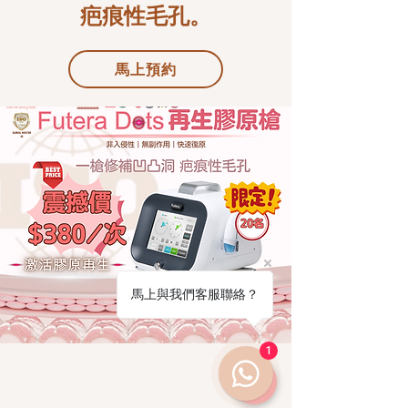
疤痕性毛孔
。
馬上預約
馬上與我們客服聯絡？
1