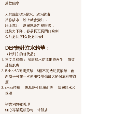
膚飲飽水
人的臉部80%是水、20%是油
當你缺水，臉上就會變油～
臉上越油，皮膚就會粗糙暗淡，
抵抗力下降，容易長斑長閉口粉刺
久油必長痘❗️久乾必長斑❗️
DEP無針注水精華：
（針劑💉的替代品）
三文魚精華： 深層補水促進細胞再生， 修復
受損肌膚
Babor8D透明質酸：8種不同透明質酸酸，創
新成份可在一次使用後增強最大的保濕和豐盈
度
smas精華： 專為乾性肌膚而設， 深層鎖水和
保濕
💡告別無效護理
細心專業照顧你每一寸肌膚